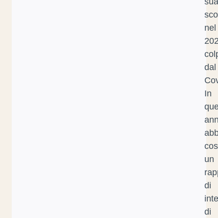
su
sc
nel
202
col
dal
Cov
In
que
ann
ab
cos
un
rap
di
int
di