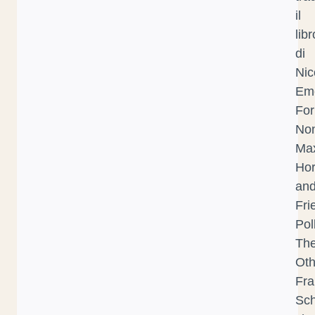
il
libr
di
Nic
Em
For
No
Ma
Ho
an
Fri
Pol
Th
Oth
Fra
Sch