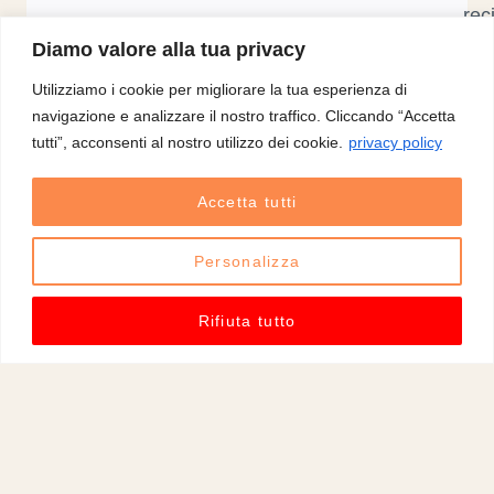
rec
fid
Diamo valore alla tua privacy
di
Utilizziamo i cookie per migliorare la tua esperienza di
sti
navigazione e analizzare il nostro traffico. Cliccando “Accetta
Il
tutti”, acconsenti al nostro utilizzo dei cookie.
privacy policy
cul
del
Accetta tutti
nos
lav
Personalizza
ins
è
Rifiuta tutto
sta
la
tra
in
co
di