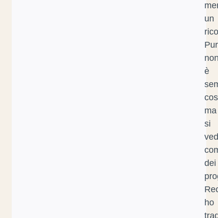
mer
un
ric
Pur
no
è
se
cos
ma
si
ve
co
dei
pro
Re
ho
tra