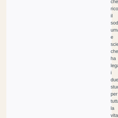
ch
ric
il
sod
um
e
sci
ch
ha
leg
i
du
stu
per
tut
la
vit