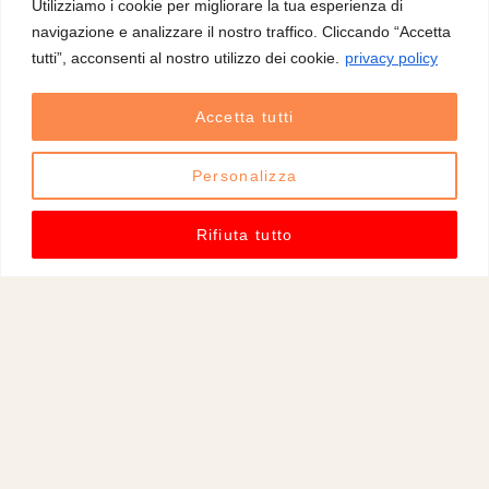
Utilizziamo i cookie per migliorare la tua esperienza di
s
navigazione e analizzare il nostro traffico. Cliccando “Accetta
t
tutti”, acconsenti al nostro utilizzo dei cookie.
privacy policy
a
t
Accetta tutti
i
c
Personalizza
i
,
Rifiuta tutto
l
e
p
e
r
s
o
n
e